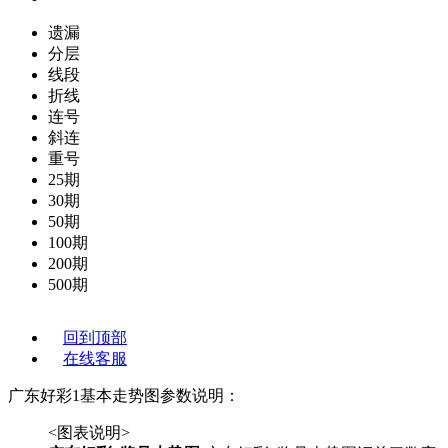
遗漏
分层
线段
折线
连号
斜连
重号
25期
30期
50期
100期
200期
500期
回到顶部
在线客服
广东好彩1基本走势图参数说明：
<图表说明>